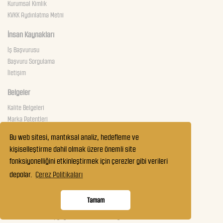
Kurumsal Kimlik
KVKK Aydınlatma Metni
İnsan Kaynakları
İş Başvurusu
Başvuru Sorgulama
İletişim
Belgeler
Kalite Belgeleri
Marka Patentleri
Güvenlik Belgeleri
Bu web sitesi, mantıksal analiz, hedefleme ve
kişiselleştirme dahil olmak üzere önemli site
Teknik Servis
fonksiyonelliğini etkinleştirmek için çerezler gibi verileri
İletişim
depolar.
Çerez Politikaları
Çalışma Prensibi
Servis Çağır
Tamam
Copyright 2018 Garanti Mobilya. Tüm Hakları Saklıdır.