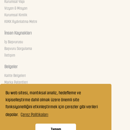
Kurumsal Yapı
Vizyon & Misyon
Kurumsal Kimlik
KVKK Aydınlatma Metni
İnsan Kaynakları
İş Başvurusu
Başvuru Sorgulama
İletişim
Belgeler
Kalite Belgeleri
Marka Patentleri
Güvenlik Belgeleri
Bu web sitesi, mantıksal analiz, hedefleme ve
kişiselleştirme dahil olmak üzere önemli site
Teknik Servis
fonksiyonelliğini etkinleştirmek için çerezler gibi verileri
İletişim
depolar.
Çerez Politikaları
Çalışma Prensibi
Servis Çağır
Tamam