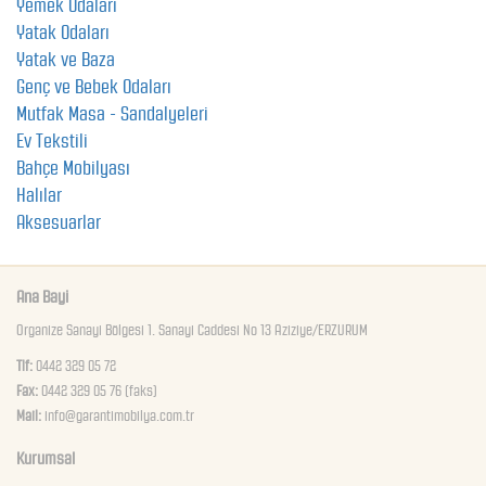
Yemek Odaları
Yatak Odaları
Yatak ve Baza
Genç ve Bebek Odaları
Mutfak Masa - Sandalyeleri
Ev Tekstili
Bahçe Mobilyası
Halılar
Aksesuarlar
Ana Bayi
Organize Sanayi Bölgesi 1. Sanayi Caddesi No 13 Aziziye/ERZURUM
Tlf:
0442 329 05 72
Fax:
0442 329 05 76 (faks)
Mail:
info@garantimobilya.com.tr
Kurumsal