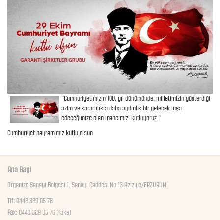
"Cumhuriyetimizin 100. yıl dönümünde, milletimizin gösterdiği
azim ve kararlılıkla daha aydınlık bir gelecek inşa
edeceğimize olan inancımızı kutluyoruz."
Cumhuriyet bayramımız kutlu olsun
Ana Bayi
Organize Sanayi Bölgesi 1. Sanayi Caddesi No 13 Aziziye/ERZURUM
Tlf:
0442 329 05 72
Fax:
0442 329 05 76 (faks)