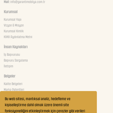
Mail:
info@garantimobilya.com.tr
Kurumsal
Kurumsal Yapı
Vizyon & Misyon
Kurumsal Kimlik
KVKK Aydınlatma Metni
İnsan Kaynakları
İş Başvurusu
Başvuru Sorgulama
İletişim
Belgeler
Kalite Belgeleri
Marka Patentleri
Güvenlik Belgeleri
Bu web sitesi, mantıksal analiz, hedefleme ve
kişiselleştirme dahil olmak üzere önemli site
Teknik Servis
fonksiyonelliğini etkinleştirmek için çerezler gibi verileri